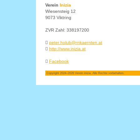
Verein
Inizia
Wiesensteig 12
9073 Viktring
ZVR Zahl: 338197200
peter.holub@rnkaernten.at
http://www.inizia.at
Facebook
Copyright 2024–2026 Verein inizia. Alle Rechte vorbehalten.